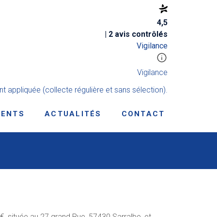
4,5
| 2 avis contrôlés
Vigilance
Vigilance
t appliquée (collecte régulière et sans sélection).
IENTS
ACTUALITÉS
CONTACT
 €, située au 27 grand Rue,
57430 Sarralbe, et